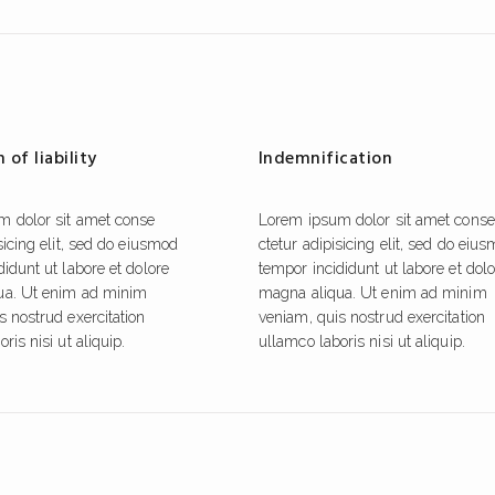
 of liability
Indemnification
m dolor sit amet conse
Lorem ipsum dolor sit amet conse
sicing elit, sed do eiusmod
ctetur adipisicing elit, sed do eiu
idunt ut labore et dolore
tempor incididunt ut labore et dol
ua. Ut enim ad minim
magna aliqua. Ut enim ad minim
s nostrud exercitation
veniam, quis nostrud exercitation
ris nisi ut aliquip.
ullamco laboris nisi ut aliquip.