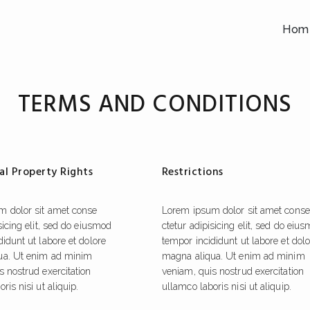
Hom
TERMS AND CONDITIONS
ual Property Rights
Restrictions
m dolor sit amet conse
Lorem ipsum dolor sit amet conse
sicing elit, sed do eiusmod
ctetur adipisicing elit, sed do eiu
idunt ut labore et dolore
tempor incididunt ut labore et dol
ua. Ut enim ad minim
magna aliqua. Ut enim ad minim
s nostrud exercitation
veniam, quis nostrud exercitation
ris nisi ut aliquip.
ullamco laboris nisi ut aliquip.